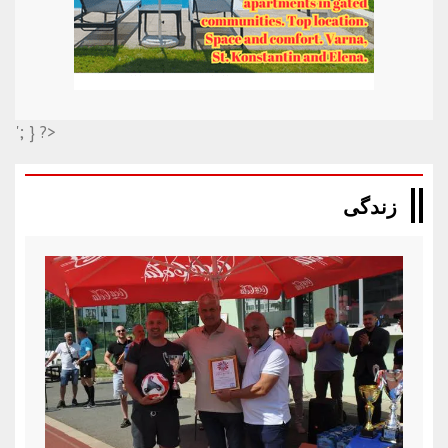
'; } ?>
زندگی