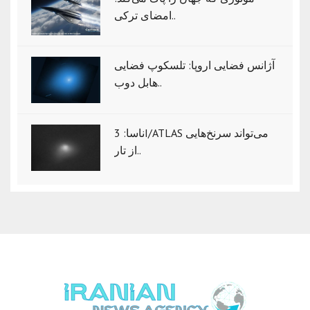
امضای ترکی..
آژانس فضایی اروپا: تلسکوپ فضایی
هابل دوب..
ناسا: 3I/ATLAS می‌تواند سرنخ‌هایی
از تار..