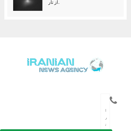
از تار..
ا
ر
ت