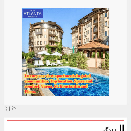
'; } ?>
زندگی