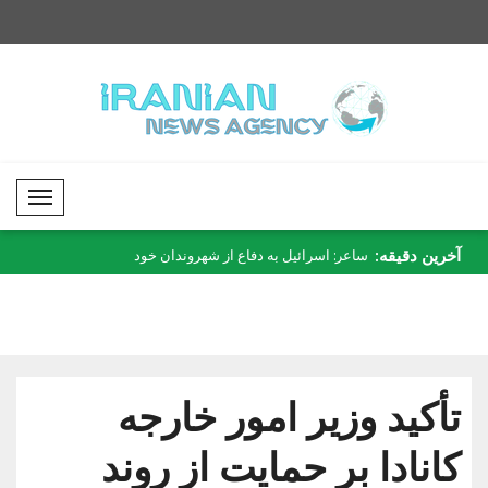
Mobil Menü
آخرین دقیقه:
یشتری نیاز نداریم..
ساعر: اسرائیل به دفاع از شهروندان خود
الشرع از مشاور امنیت 
در..
تأکید وزیر امور خارجه
کانادا بر حمایت از روند