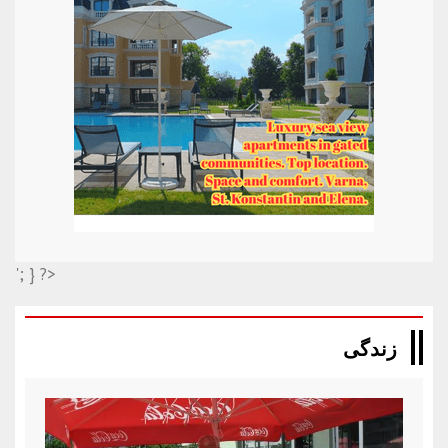
'; } ?>
زندگی