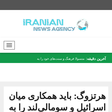
Mobil Menü
آخرین دقیقه:
ش متعلق به امارات
متسولا: فرهنگ و سنت‌های خود را به
قطر حمله به نفتکش در
نسل‌ها..
محکوم ..
هرتزوگ: باید همکاری میان
اسرائیل و سومالی‌لند را به