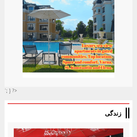
'; } ?>
زندگی