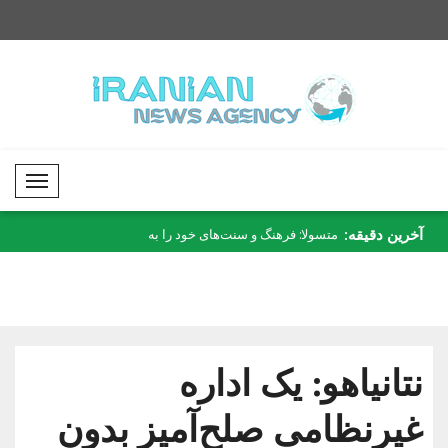
Mobil Menü
آخرین دقیقه:
ش متعلق به امارات
متسولا: فرهنگ و سنت‌های خود را به
قطر حمله به نفتکش در
نسل‌ها..
محکوم ..
نتانیاهو: یک اداره
غیرنظامی صلح‌آمیز بدون