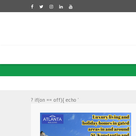
ساعر: روابط با آرژانتی
? if(on == off){ echo '