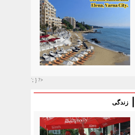
'; } ?>
زندگی