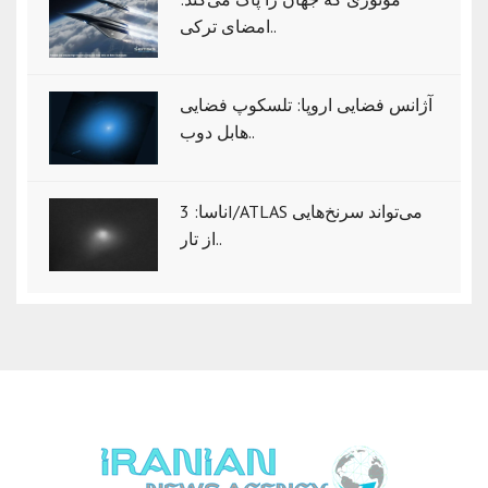
امضای ترکی..
آژانس فضایی اروپا: تلسکوپ فضایی
هابل دوب..
ناسا: 3I/ATLAS می‌تواند سرنخ‌هایی
از تار..