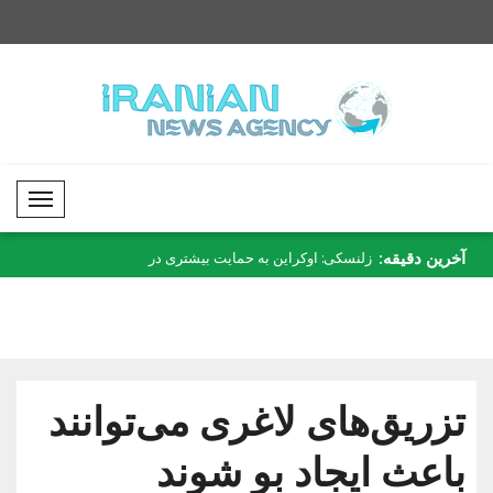
Mobil Menü
آخرین دقیقه:
 گرامی داشت..
زلنسکی: اوکراین به حمایت بیشتری در
ملونی: یاد قربانیان فا
زمینه..
تزریق‌های لاغری می‌توانند
باعث ایجاد بو شوند