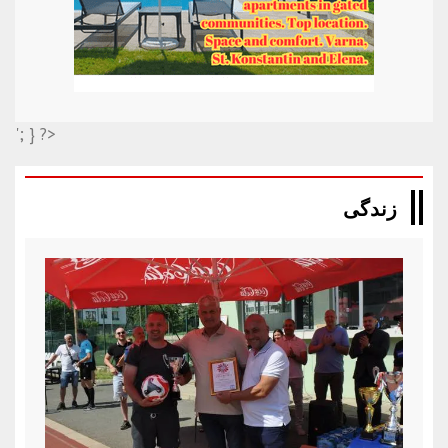
'; } ?>
زندگی