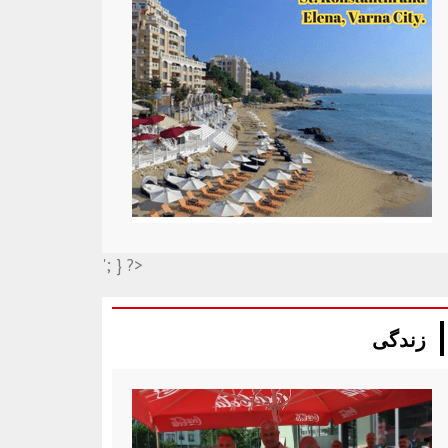
'; } ?>
زندگی