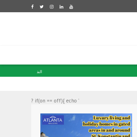
الشرع از مشاور امنیت مل
? if(on == off){ echo '