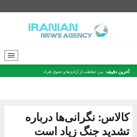
Mobil Menü
آخرین دقیقه:
می در جمهوری
یتن: حفاظت از آزادی‌ها و حقوق افراد
زلنسکی: برای توافق ت
ال‌ج..
صربستان..
کالاس: نگرانی‌ها درباره
تشدید جنگ زیاد است