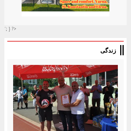
'; } ?>
زندگی