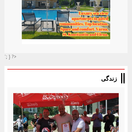
'; } ?>
زندگی