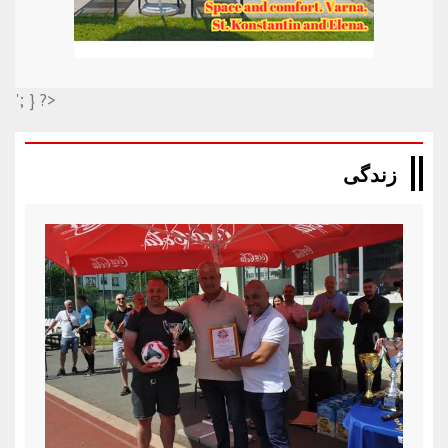
'; } ?>
زندگی