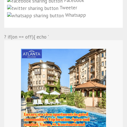
Facebook
Tweeter
Whatsapp
? if(on == off){ echo '