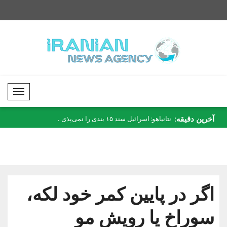
Mobil Menü
آخرین دقیقه:
رکیه ارائه پناهگاه..
نتانیاهو: اسرائیل سند ۱۵ بندی را نمی‌پذی..
وزیر امور خارجه سوری
فرودگا..
اگر در پایین کمر خود لکه،
سوراخ یا رویش مو