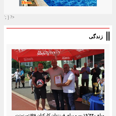
'; } ?>
زندگی
تورنمنت IPA مبلغ ۱۹٬۴۴۰ یورو برای فرزندان کارکنان